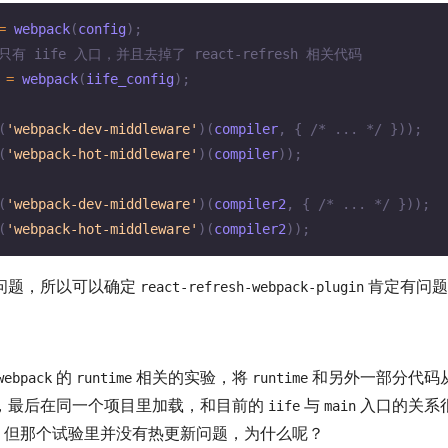
=
webpack
(
config
)
;
ig 只有 iife 入口，并且去掉了 react-refresh 相关代码
 
=
webpack
(
iife_config
)
;
(
'webpack-dev-middleware'
)
(
compiler
,
{
/* ... */
}
)
)
;
(
'webpack-hot-middleware'
)
(
compiler
)
)
;
(
'webpack-dev-middleware'
)
(
compiler2
,
{
/* ... */
}
)
)
;
(
'webpack-hot-middleware'
)
(
compiler2
)
)
;
问题，所以可以确定
肯定有问题
react-refresh-webpack-plugin
的
相关的实验，将
和另外一部分代码
webpack
runtime
runtime
，最后在同一个项目里加载，和目前的
与
入口的关系
iife
main
。但那个试验里并没有热更新问题，为什么呢？