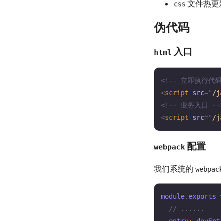
文件热更
css
伪代码
入口
html
<!-- 立即执行代码
<
script
src
=
"
/j
<!-- 业务入口 --
<
script
src
=
"
/j
配置
webpack
我们系统的
webpac
module
.
exports 
// ......