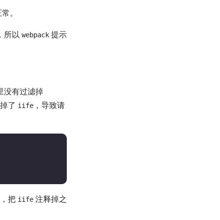
正常。
，所以
提示
webpack
里没有过滤掉
滤掉了
，导致请
iife
里，把
注释掉之
iife