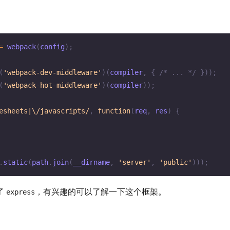
=
webpack
(
config
)
;
(
'webpack-dev-middleware'
)
(
compiler
,
{
/* ... */
}
)
)
;
(
'webpack-hot-middleware'
)
(
compiler
)
)
;
esheets|\/javascripts/
,
function
(
req
,
 res
)
{
.
static
(
path
.
join
(
__dirname
,
'server'
,
'public'
)
)
)
;
了
，有兴趣的可以了解一下这个框架。
express