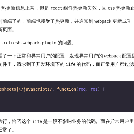
热更新信息正常，但是
组件热更新失效，且
热更新
react
css
到前端了的，前端也接受了热更新，并通知到
更新成功
webpack
新页面。
的问题。
t-refresh-webpack-plugin
看了一下正常和异常用户的配置，发现异常用户的
配置
webpack
文件里，请求到了开发环境下的
的代码，而正常用户都过
iife
esheets|\/javascripts/
,
function
(
req
,
 res
)
{
执行，恰巧这个
是一段不影响业务的代码。而在异常用户
iife
正常了。