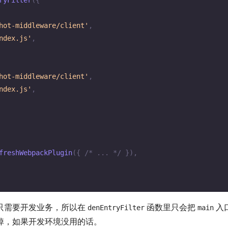
ryFilter
(
{
hot-middleware/client'
,
ndex.js'
,
hot-middleware/client'
,
ndex.js'
,
freshWebpackPlugin
(
{
/* ... */
}
)
,
只需要开发业务，所以在
函数里只会把
入
denEntryFilter
main
掉，如果开发环境没用的话。