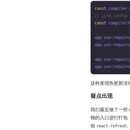
const
 compiler 
// iife_conf
const
 compiler2
app
.
use
(
require
app
.
use
(
require
app
.
use
(
require
app
.
use
(
require
这样发现热更新没
疑点出现
我们最近做了一些
独的入口进行打包
份
react-refresh