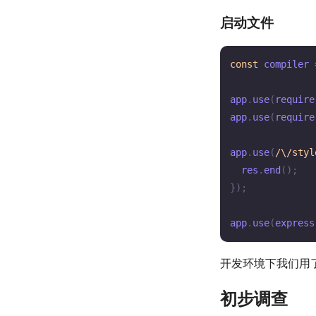
启动文件
const
 compiler 
app
.
use
(
require
app
.
use
(
require
app
.
use
(
/\/styl
  res
.
end
(
)
;
}
)
;
app
.
use
(
express
开发环境下我们用
初步调查