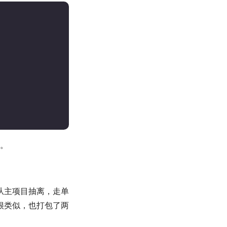
。
从主项目抽离，走单
很类似，也打包了两