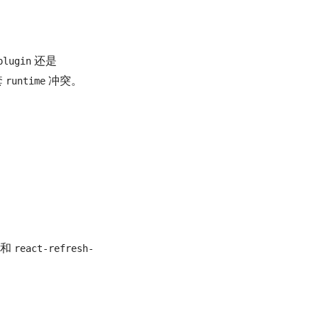
还是
plugin
套
冲突。
runtime
和
react-refresh-