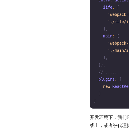
  entry
:
devEnt
    iife
:
[
'webpack-
'./iife/i
]
,
    main
:
[
'webpack-
'./main/i
]
,
}
)
,
// ......
  plugins
:
[
new
ReactRe
]
}
开发环境下，我们
线上，或者被代理