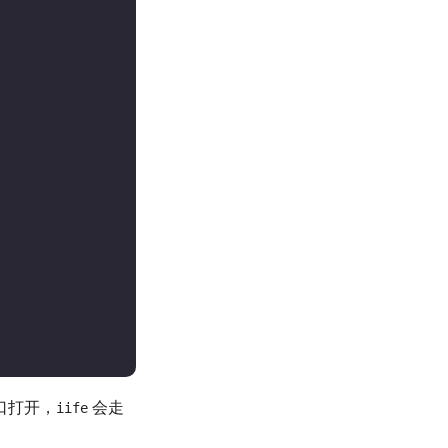
口打开，
会走
iife