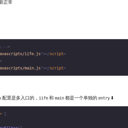
新正常
 -->
avascripts/iife.js
"
>
</
script
>
>
avascripts/main.js
"
>
</
script
>
配置是多入口的，
和
都是一个单独的
⬇️
k
iife
main
entry
=
{