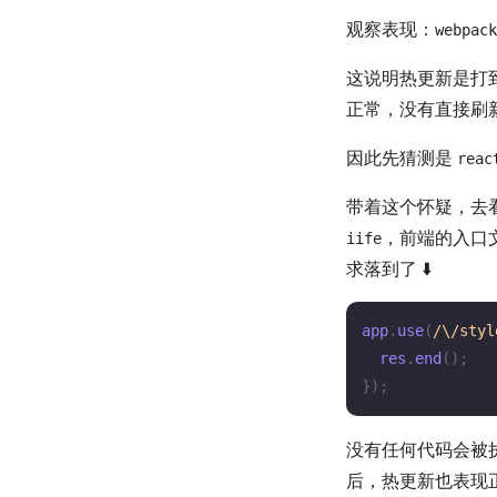
观察表现：
webpack
这说明热更新是打
正常，没有直接刷
因此先猜测是
reac
带着这个怀疑，去
，前端的入口
iife
求落到了 ⬇️
app
.
use
(
/\/styl
  res
.
end
(
)
;
}
)
;
没有任何代码会被
后，热更新也表现